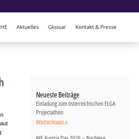
IHE
Aktuelles
Glossar
Kontakt & Presse
h
Neueste Beiträge
Einladung zum österreichischen ELGA
Projectathon
an
Weiterlesen »
Laut
:
IHE Austria Day 2026 – Nachlese