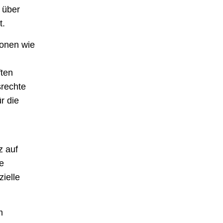
 über
t.
ionen wie
ten
srechte
r die
z auf
e
ielle
m