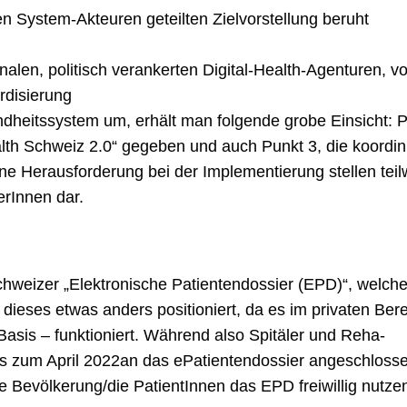
den System-Akteuren geteilten Zielvorstellung beruht
alen, politisch verankerten Digital-Health-Agenturen, vo
rdisierung
heitssystem um, erhält man folgende grobe Einsicht: P
Health Schweiz 2.0“ gegeben und auch Punkt 3, die koordi
ine Herausforderung bei der Implementierung stellen teil
erInnen dar.
chweizer „Elektronische Patientendossier (EPD)“, welche
 dieses etwas anders positioniert, da es im privaten Bere
Basis – funktioniert. Während also Spitäler und Reha-
is zum April 2022an das ePatientendossier angeschlosse
Bevölkerung/die PatientInnen das EPD freiwillig nutze