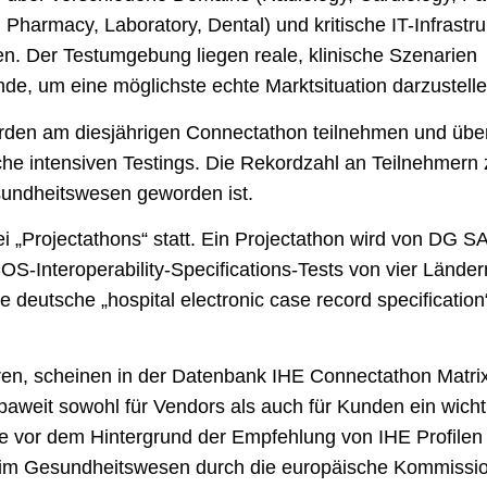
Pharmacy, Laboratory, Dental) und kritische IT-Infrastru
. Der Testumgebung liegen reale, klinische Szenarien
de, um eine möglichste echte Marktsituation darzustelle
den am diesjährigen Connectathon teilnehmen und übe
he intensiven Testings. Die Rekordzahl an Teilnehmern z
esundheitswesen geworden ist.
i „
Projectathons
“ statt. Ein Projectathon wird von DG 
S-Interoperability-Specifications-Tests von vier Lände
 deutsche „hospital electronic case record specification
eren, scheinen in der Datenbank IHE Connectathon Matrix
opaweit sowohl für Vendors als auch für Kunden ein wicht
 vor dem Hintergrund der Empfehlung von IHE Profilen 
k im Gesundheitswesen durch die europäische Kommissio