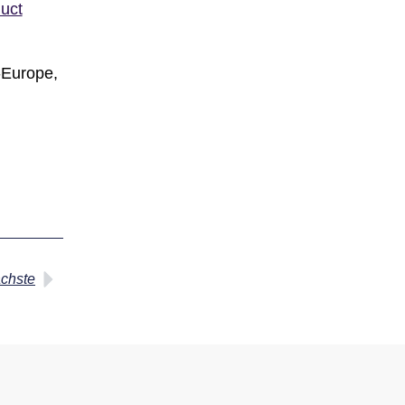
uct
E-Europe,
chste