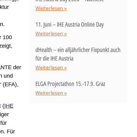
ktur
Weiterlesen »
11. Juni – IHE Austria Online Day
n.
Weiterlesen »
r 100
eigt,
dHealth – ein alljährlicher Fixpunkt auch
für die IHE Austria
SANTE der
Weiterlesen »
rn und
ELGA Projectathon 15.-17.9. Graz
“ (EFA),
Weiterlesen »
 (
IHE
iger
für
n. Für