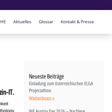
IHE
Aktuelles
Glossar
Kontakt & Presse
Neueste Beiträge
Einladung zum österreichischen ELGA
Projectathon
in-IT.
Weiterlesen »
hkeit
IHE Austria Day 2026 – Nachlese
thology,