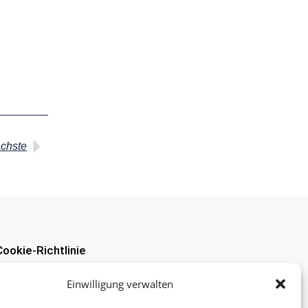
chste
Cookie-Richtlinie
Einwilligung verwalten
www.feei.at
fer Straße 37-39 | A-1060 Wien |